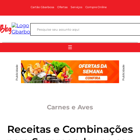
Cartão Gbarbosa
Ofertas
Serviços
Compre Online
Blog
☰
Publicidade
Publicidade
Carnes e Aves
Receitas e Combinações