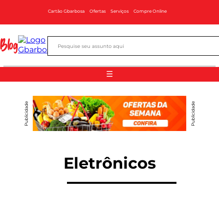
Cartão Gbarbosa
Ofertas
Serviços
Compre Online
Blog
☰
Publicidade
Publicidade
Eletrônicos