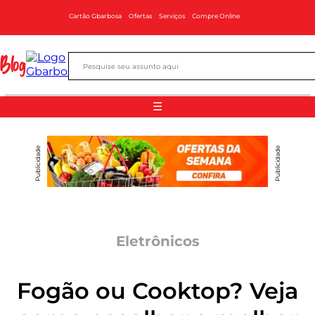
Cartão Gbarbosa
Ofertas
Serviços
Compre Online
Blog
☰
Publicidade
Publicidade
Eletrônicos
Fogão ou Cooktop? Veja