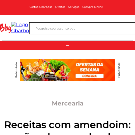
Cartão Gbarbosa
Ofertas
Serviços
Compre Online
Blog
☰
Publicidade
Publicidade
Mercearia
Receitas com amendoim: